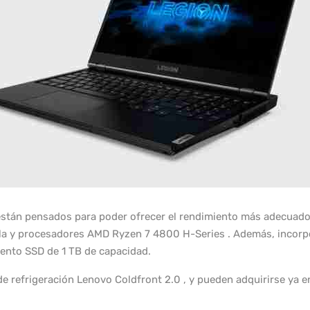
 están pensados para poder ofrecer el rendimiento más adecuado 
alla y procesadores AMD Ryzen 7 4800 H-Series . Además, incor
nto SSD de 1 TB de capacidad.
 refrigeración Lenovo Coldfront 2.0 , y pueden adquirirse ya en