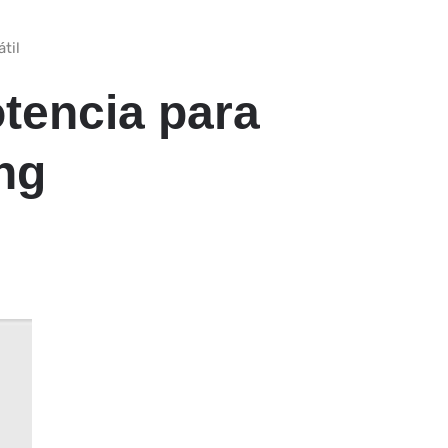
til
otencia para
ng